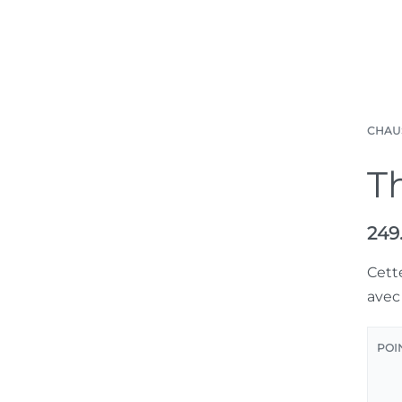
ous
Contact Us
0
CHAU
T
249
Cett
avec
POI