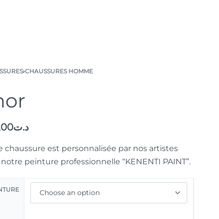
SSURES
›
CHAUSSURES HOMME
hor
.00
د.ت
e chaussure est personnalisée par nos artistes
 notre peinture professionnelle “KENENTI PAINT”.
NTURE