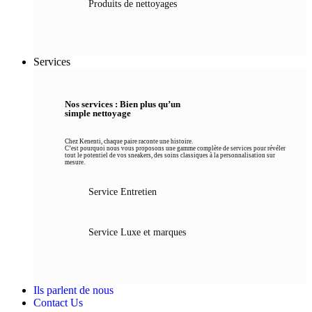
Produits de nettoyages
Services
Nos services : Bien plus qu’un
simple nettoyage
Chez Kenenti, chaque paire raconte une histoire.
C’est pourquoi nous vous proposons une gamme complète de services pour révéler
tout le potentiel de vos sneakers, des soins classiques à la personnalisation sur
mesure.
Service Entretien
Service Luxe et marques
Ils parlent de nous
Contact Us