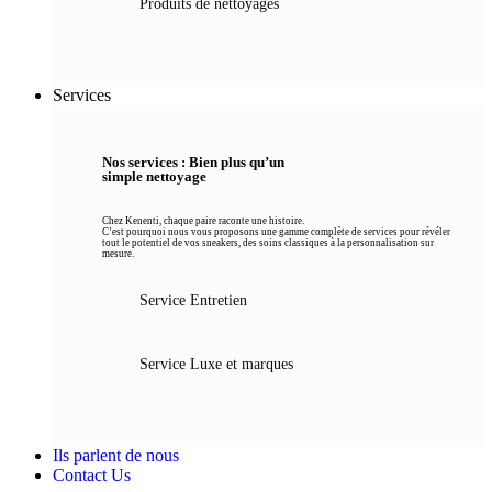
Produits de nettoyages
Services
Nos services : Bien plus qu’un
simple nettoyage
Chez Kenenti, chaque paire raconte une histoire.
C’est pourquoi nous vous proposons une gamme complète de services pour révéler
tout le potentiel de vos sneakers, des soins classiques à la personnalisation sur
mesure.
Service Entretien
Service Luxe et marques
Ils parlent de nous
Contact Us