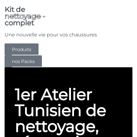
Kit de
nettoyage -​
complet
Une nouvelle vie pour vos chaussures
Produits
nos Packs
1er Atelier
Tunisien de
nettoyage,