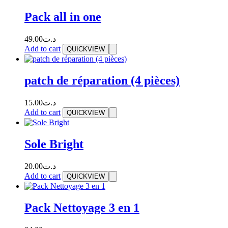
Pack all in one
49.00
د.ت
Add to cart
QUICKVIEW
patch de réparation (4 pièces)
15.00
د.ت
Add to cart
QUICKVIEW
Sole Bright
20.00
د.ت
Add to cart
QUICKVIEW
Pack Nettoyage 3 en 1