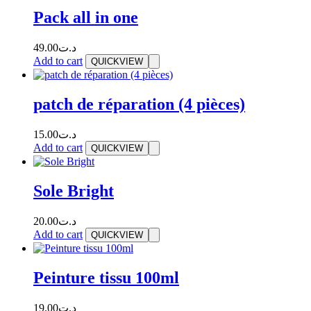
Pack all in one
49.00
د.ت
Add to cart
QUICKVIEW
patch de réparation (4 pièces)
15.00
د.ت
Add to cart
QUICKVIEW
Sole Bright
20.00
د.ت
Add to cart
QUICKVIEW
Peinture tissu 100ml
19.00
د.ت