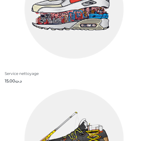
Service nettoyage
15.00
د.ت