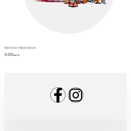
Service réparation
0.00
د.ت