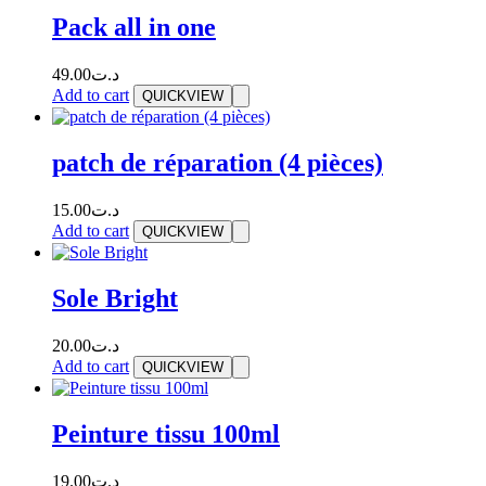
Pack all in one
49.00
د.ت
Add to cart
QUICKVIEW
patch de réparation (4 pièces)
15.00
د.ت
Add to cart
QUICKVIEW
Sole Bright
20.00
د.ت
Add to cart
QUICKVIEW
Peinture tissu 100ml
19.00
د.ت