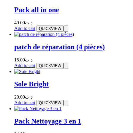
Pack all in one
49.00
د.ت
Add to cart
QUICKVIEW
patch de réparation (4 pièces)
15.00
د.ت
Add to cart
QUICKVIEW
Sole Bright
20.00
د.ت
Add to cart
QUICKVIEW
Pack Nettoyage 3 en 1