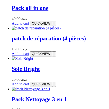
Pack all in one
49.00
د.ت
Add to cart
QUICKVIEW
patch de réparation (4 pièces)
15.00
د.ت
Add to cart
QUICKVIEW
Sole Bright
20.00
د.ت
Add to cart
QUICKVIEW
Pack Nettoyage 3 en 1