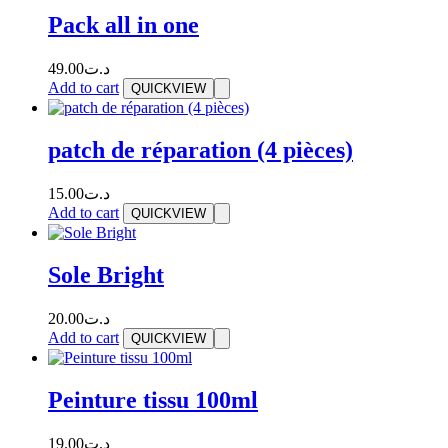
Pack all in one
49.00
د.ت
Add to cart
QUICKVIEW
patch de réparation (4 pièces)
15.00
د.ت
Add to cart
QUICKVIEW
Sole Bright
20.00
د.ت
Add to cart
QUICKVIEW
Peinture tissu 100ml
19.00
د.ت